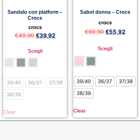
Sandalo con platform –
Sabot donna – Crocs
Crocs
crocs
crocs
€
69,90
€
55,92
€
49,90
€
39,92
Scegli
Scegli
39/40
36/37
37/38
39/40
36/37
37/38
38/39
38/39
Clear
Clear