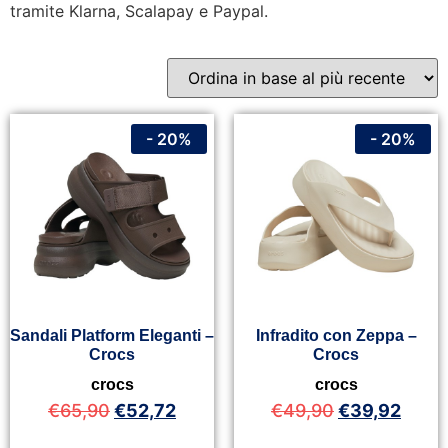
tramite Klarna, Scalapay e Paypal.
- 20%
- 20%
Sandali Platform Eleganti –
Infradito con Zeppa –
Crocs
Crocs
crocs
crocs
€
65,90
€
52,72
€
49,90
€
39,92