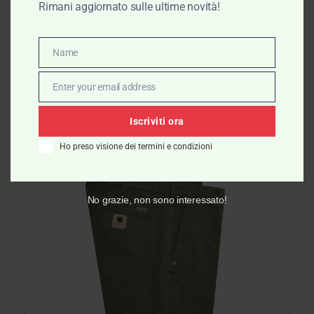
Rimani aggiornato sulle ultime novità!
PRODOTTI IN
Name
Name
PROMOZIONE
Enter your email address
Email
Iscriviti ora
Ho preso visione dei termini e condizioni
No grazie, non sono interessato!