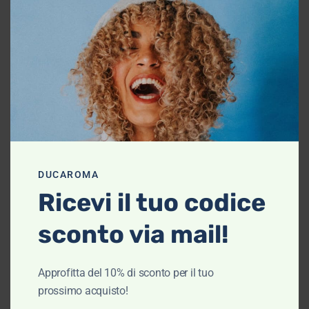
-20 %
-20 %
Vista rapida
Maglia girocollo
– Lacoste
€
110,00
€
88,00
Scegli
Vista rapida
DUCAROMA
Polo manica
Ricevi il tuo codice
lunga – Lacoste
sconto via mail!
€
120,00
€
96,00
Approfitta del 10% di sconto per il tuo
Scegli
prossimo acquisto!