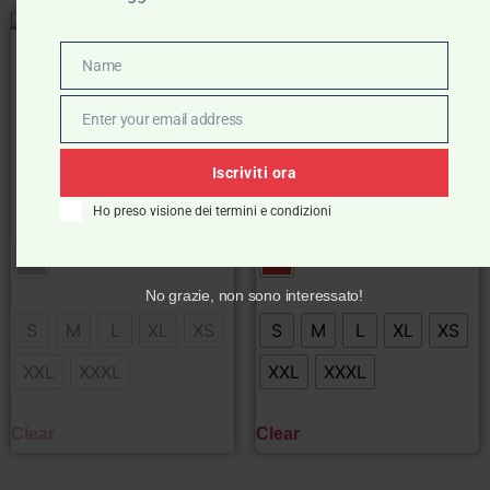
- 50%
- 50%
Name
Name
Museum – T-shirt grigia
Museum – T-shirt rossa
con logo
con logo
Enter your email address
Email
Museum
Museum
€
45,00
€
22,50
€
45,00
€
22,50
Iscriviti ora
Ho preso visione dei termini e condizioni
Scegli
Scegli
No grazie, non sono interessato!
S
M
L
XL
XS
S
M
L
XL
XS
XXL
XXXL
XXL
XXXL
Clear
Clear