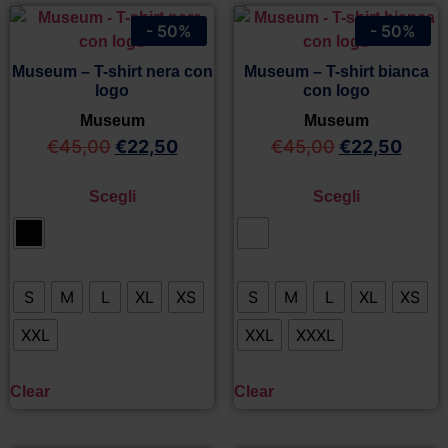
- 50%
- 50%
Museum – T-shirt nera con
Museum – T-shirt bianca
logo
con logo
Museum
Museum
€
45,00
€
22,50
€
45,00
€
22,50
Scegli
Scegli
S
M
L
XL
XS
S
M
L
XL
XS
XXL
XXL
XXXL
Clear
Clear