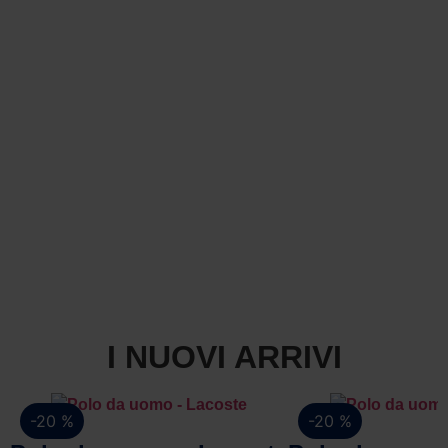
I NUOVI ARRIVI
-20 %
-20 %
Vista rapida
Vista 