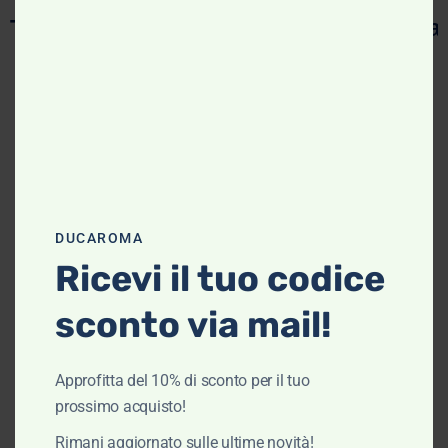
Vista rapida
Trench donna – Barbour
Colmar Original
€
345,00
€
276,00
Scegli
DUCAROMA
Ricevi il tuo codice
sconto via mail!
Approfitta del 10% di sconto per il tuo
prossimo acquisto!
Rimani aggiornato sulle ultime novità!