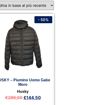
- 50%
USKY – Piumino Uomo Gabe
Moro
Husky
€
289,00
€
144,50