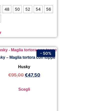
48
50
52
54
56
r
- 50%
ky – Maglia tortora con toppe
Husky
€
95,00
€
47,50
Scegli