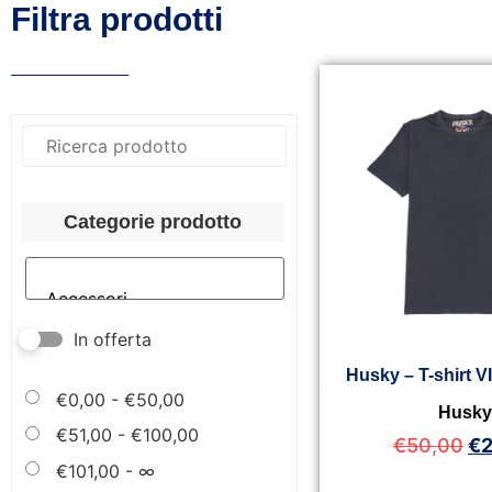
Filtra prodotti
Categorie prodotto
In offerta
Husky – T-shirt 
€
0,00
-
€
50,00
Husk
€
51,00
-
€
100,00
€
50,00
€
€
101,00
- ∞