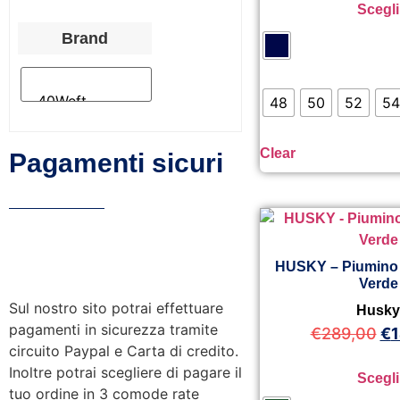
Scegli
Brand
48
50
52
54
Clear
Pagamenti sicuri
HUSKY – Piumino
Verde
Sul nostro sito potrai effettuare
Husk
pagamenti in sicurezza tramite
€
289,00
€
1
circuito Paypal e Carta di credito.
Inoltre potrai scegliere di pagare il
Scegli
tuo ordine in 3 comode rate