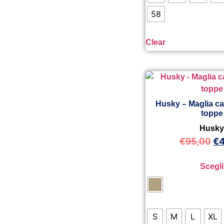
58
Clear
Husky – Maglia c
toppe
Husk
€
95,00
€
Scegli
S
M
L
XL