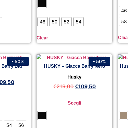
46
58
48
50
52
54
Clea
Clear
- 50%
- 50%
 Barry Blu
HUSKY – Giacca Barry Nero
Hus
y
Husky
09,50
€
219,00
€
109,50
Scegli
54
56