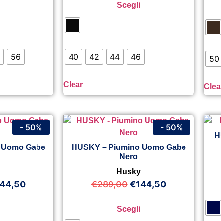
Scegli
56
40
42
44
46
50
Clear
Clea
- 50%
- 50%
H
 Uomo Gabe
HUSKY – Piumino Uomo Gabe
Nero
y
Husky
44,50
€
289,00
€
144,50
Scegli