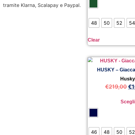
tramite Klarna, Scalapay e Paypal.
48
50
52
54
Clear
HUSKY – Giacca
Husk
€
219,00
€
1
Scegli
46
48
50
52