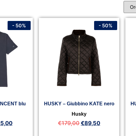
- 50%
- 50%
VINCENT blu
HUSKY – Giubbino KATE nero
H
y
Husky
25,00
€
179,00
€
89,50