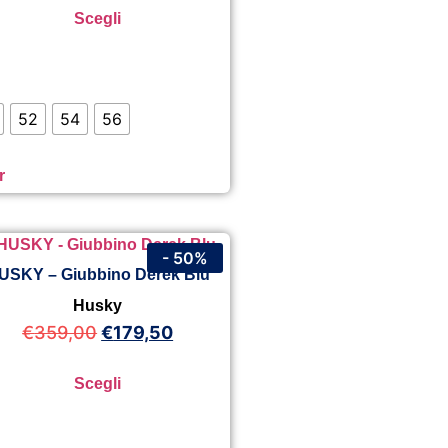
Scegli
52
54
56
r
- 50%
USKY – Giubbino Derek Blu
Husky
€
359,00
€
179,50
Scegli