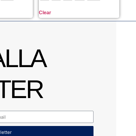
Clear
ALLA
TER
sletter