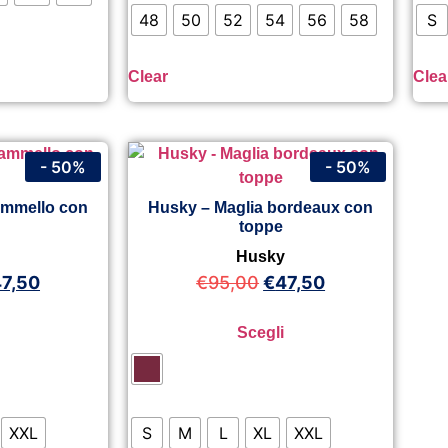
48
50
52
54
56
58
S
Clear
Clea
- 50%
- 50%
ammello con
Husky – Maglia bordeaux con
toppe
y
Husky
47,50
€
95,00
€
47,50
Scegli
XXL
S
M
L
XL
XXL