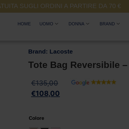
UITA SUGLI ORDINI A PARTIRE DA 70 €
HOME
UOMO
DONNA
BRAND
Brand:
Lacoste
Tote Bag Reversibile –
€
135,00
€
108,00
Colore