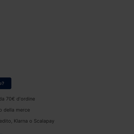
o?
da 70€ d'ordine
o della merce
edito, Klarna o Scalapay