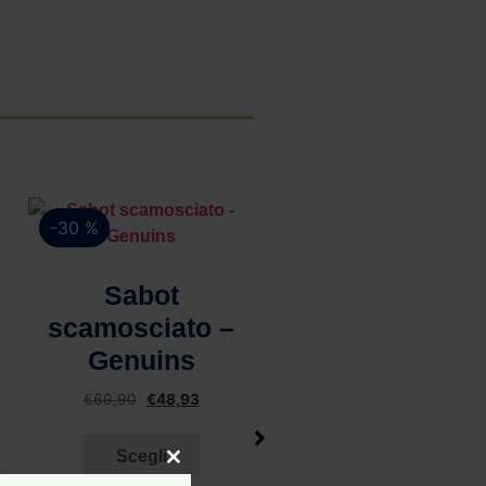
-30 %
-50 %
Vista rapida
Sabot
scamosciato –
Genuins
€
69,90
€
48,93
Vista rapida
Scegli
–
Camicia di
Close this module