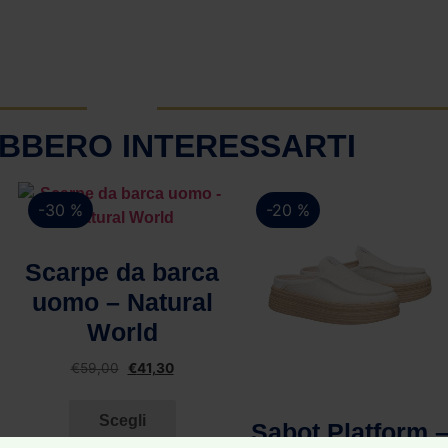
BBERO INTERESSARTI
-30 %
-20 %
Vista rapida
Scarpe da barca
uomo – Natural
World
€
59,00
€
41,30
Vista rapida
Scegli
Sabot Platform 