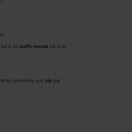
e.
 sia a un
outfit
casual
sia a un
nterna rimovibile con
zip
per