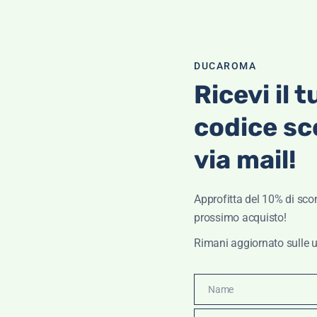
Hey Dude
€
85,99
€
68,79
DUCAROMA
Scegli
Ricevi il t
codice sc
via mail!
OTTI IN PROMOZIONE
Approfitta del 10% di scon
prossimo acquisto!
Rimani aggiornato sulle u
loni da uomo Lenny- 40 Weft
Name
€
105,00
€
73,50
Name