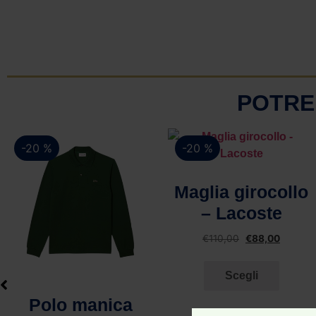
POTRE
-20 %
-20 %
Vista rapida
Maglia girocollo
– Lacoste
€
110,00
€
88,00
Scegli
Vista rapida
Polo manica