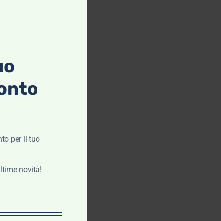
cotone – Alley
Docks 963
€
79,00
€
39,50
uo
Scegli
onto
to per il tuo
ltime novità!