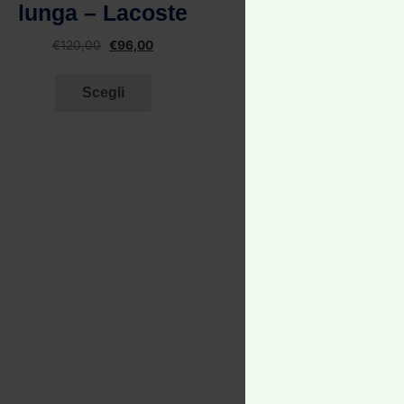
lunga – Lacoste
€
120,00
€
96,00
Scegli
PROD
Panta