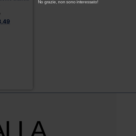
No grazie, non sono interessato!
s
e
8,49
ALLA