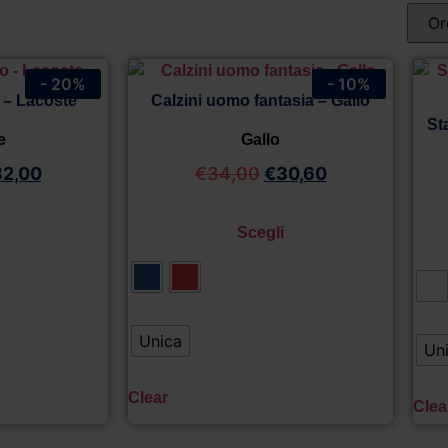
- 20%
- 10%
 – Lacoste
Calzini uomo fantasia – Gallo
St
e
Gallo
32,00
€
34,00
€
30,60
Scegli
Unica
Un
Clear
Clea