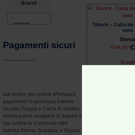
Brand
Stance – Calza da 
nero
Stanc
Pagamenti sicuri
€
14,99
€
Scegli
Unica
Sul nostro sito potrai effettuare
pagamenti in sicurezza tramite
circuito Paypal e Carta di credito.
Clear
Inoltre potrai scegliere di pagare il
tuo ordine in 3 comode rate
tramite Klarna, Scalapay e Paypal.