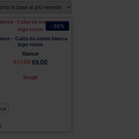
- 50%
ance – Calza da uomo bianca
logo rosso
Stance
€
11,99
€
6,00
Scegli
ica
r