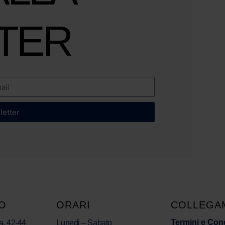
TER
sletter
O
ORARI
COLLEGA
Termini e Con
a, 42-44
Lunedi – Sabato