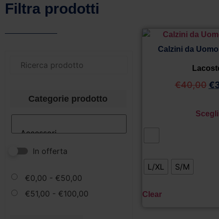
Filtra prodotti
Calzini da Uomo
Lacost
€
40,00
€
Categorie prodotto
Scegli
In offerta
L/XL
S/M
€
0,00
-
€
50,00
€
51,00
-
€
100,00
Clear