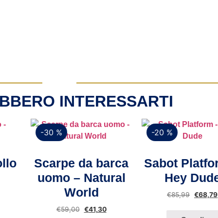
BBERO INTERESSARTI
-30 %
-20 %
Vista rapida
Vista rapida
Scarpe da barca
Sabot Platform 
uomo – Natural
Hey Dude
World
€
85,99
€
68,79
€
59,00
€
41,30