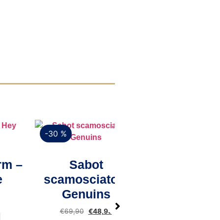
-30 %
-50 %
Vista rapida
–
Sabot
scamosciato –
Genuins
€
69,90
€
48,93