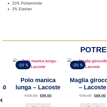
20% Poliammide
3% Elastan
POTRE
-20 %
-20 %
Vista rapida
Vista rapida
Polo manica
Maglia girocollo
lunga – Lacoste
– Lacoste
€
120,00
€
96,00
€
110,00
€
88,00