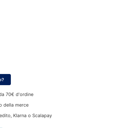
o?
da 70€ d'ordine
o della merce
edito, Klarna o Scalapay