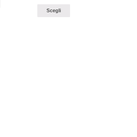
Vista rapida
Scegli
Camicia di
cotone – Alley
Docks 963
€
79,00
€
39,50
Scegli