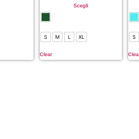
Scegli
S
M
L
XL
S
Clear
Clea