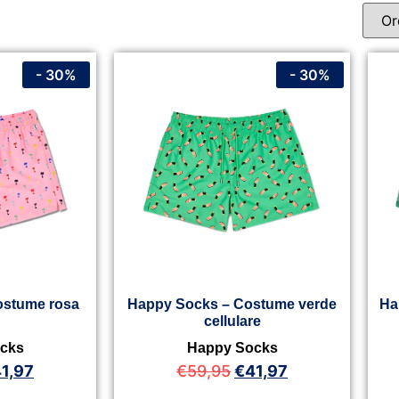
- 30%
- 30%
ostume rosa
Happy Socks – Costume verde
Ha
cellulare
cks
Happy Socks
1,97
€
59,95
€
41,97