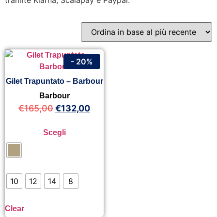
tramite Klarna, Scalapay e Paypal.
- 20%
Gilet Trapuntato – Barbour
Barbour
€
165,00
€
132,00
Scegli
10
12
14
8
Clear