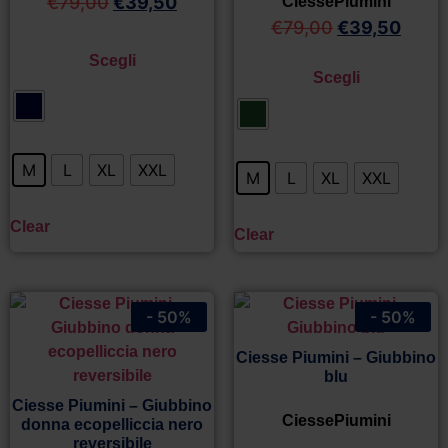
€
79,00
€
39,50
CiessePiumini
€
79,00
€
39,50
Scegli
Scegli
M
L
XL
XXL
M
L
XL
XXL
Clear
Clear
- 50%
- 50%
Ciesse Piumini – Giubbino
blu
Ciesse Piumini – Giubbino
CiessePiumini
donna ecopelliccia nero
reversibile