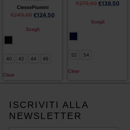
€
279,00
€
139,50
CiessePiumini
€
249,00
€
124,50
Scegli
Scegli
52
54
40
42
44
46
Clear
Clear
ISCRIVITI ALLA
NEWSLETTER