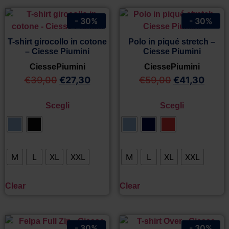
- 30%
- 30%
T-shirt girocollo in cotone
Polo in piqué stretch –
– Ciesse Piumini
Ciesse Piumini
CiessePiumini
CiessePiumini
€
39,00
€
27,30
€
59,00
€
41,30
Scegli
Scegli
M
L
XL
XXL
M
L
XL
XXL
Clear
Clear
- 30%
- 30%