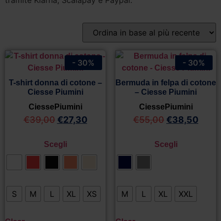
tramite Klarna, Scalapay e Paypal.
- 30%
- 30%
T-shirt donna di cotone –
Bermuda in felpa di cotone
Ciesse Piumini
– Ciesse Piumini
CiessePiumini
CiessePiumini
€
39,00
€
27,30
€
55,00
€
38,50
Scegli
Scegli
S
M
L
XL
XS
M
L
XL
XXL