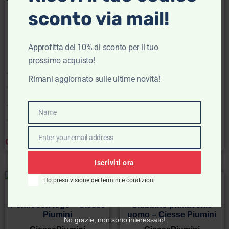
Ciesse Piumini
Ciesse Piumini
sconto via mail!
CiessePiumini
CiessePiumini
€
79,00
€
55,30
€
189,00
€
132,30
Approfitta del 10% di sconto per il tuo
prossimo acquisto!
Scegli
Scegli
Rimani aggiornato sulle ultime novità!
M
L
XL
XXL
50
52
54
56
Name
Name
Enter your email address
Email
Clear
Clear
Iscriviti ora
Ho preso visione dei termini e condizioni
- 30%
- 30%
T-shirt con logo – Ciesse
Giubbino primaverile
Piumini
uomo – Ciesse Piumini
No grazie, non sono interessato!