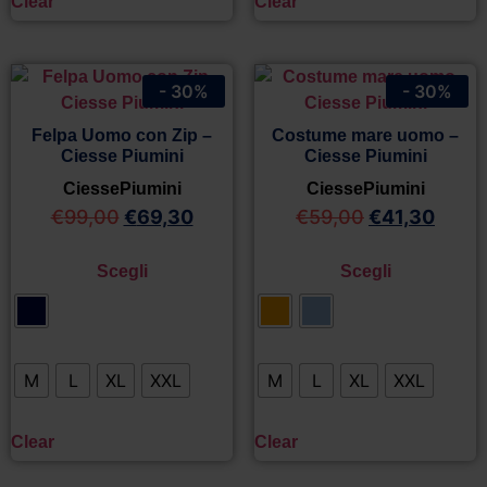
Clear
Clear
- 30%
- 30%
Felpa Uomo con Zip –
Costume mare uomo –
Ciesse Piumini
Ciesse Piumini
CiessePiumini
CiessePiumini
€
99,00
€
69,30
€
59,00
€
41,30
Scegli
Scegli
M
L
XL
XXL
M
L
XL
XXL
Clear
Clear