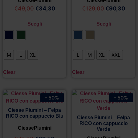
CiessePiumini
CiessePiumini
€
49,00
€
34,30
€
129,00
€
90,30
Scegli
Scegli
M
L
XL
L
M
XL
XXL
Clear
Clear
- 50%
- 50%
Ciesse Piumini – Felpa
RICO con cappuccio Blu
Ciesse Piumini – Felpa
RICO con cappuccio
CiessePiumini
Verde