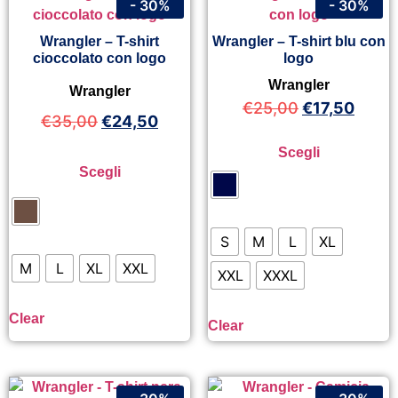
- 30%
- 30%
Wrangler – T-shirt
Wrangler – T-shirt blu con
cioccolato con logo
logo
Wrangler
Wrangler
€
25,00
€
17,50
€
35,00
€
24,50
Scegli
Scegli
S
M
L
XL
M
L
XL
XXL
XXL
XXXL
Clear
Clear