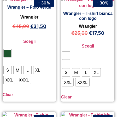
- 30%
- 30%
Wrangler – Polo verde
Wrangler – T-shirt bianca
Wrangler
con logo
€
45,00
€
31,50
Wrangler
€
25,00
€
17,50
Scegli
Scegli
S
M
L
XL
S
M
L
XL
XXL
XXXL
XXL
XXXL
Clear
Clear