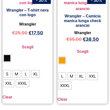
- 30%
- 30%
Wrangler – T-shirt nera
con logo
Wrangler – Camicia
manica lunga check
Wrangler
arancio
€
25,00
€
17,50
Wrangler
€
55,00
€
38,50
Scegli
Scegli
S
M
L
XL
L
M
XL
XXL
XXL
XXXL
XXXL
Clear
Clear