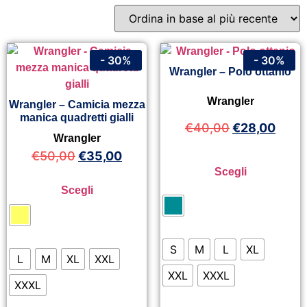
- 30%
- 30%
Wrangler – Polo ottanio
Wrangler
Wrangler – Camicia mezza
manica quadretti gialli
€
40,00
€
28,00
Wrangler
€
50,00
€
35,00
Scegli
Scegli
S
M
L
XL
L
M
XL
XXL
XXL
XXXL
XXXL