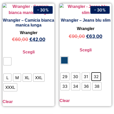
- 30%
- 30%
Wrangler – Camicia bianca
Wrangler – Jeans blu slim
manica lunga
Wrangler
Wrangler
€
90,00
€
63,00
€
60,00
€
42,00
Scegli
Scegli
29
30
31
32
L
M
XL
XXL
33
34
36
38
XXXL
Clear
Clear