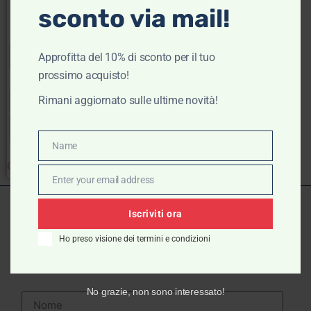
sconto via mail!
Scegli
Approfitta del 10% di sconto per il tuo
prossimo acquisto!
Rimani aggiornato sulle ultime novità!
30
31
32
34
36
38
40
Name
Name
Clear
Enter your email address
Email
Iscriviti ora
ISCRIVITI ALLA
Ho preso visione dei termini e condizioni
NEWSLETTER
No grazie, non sono interessato!