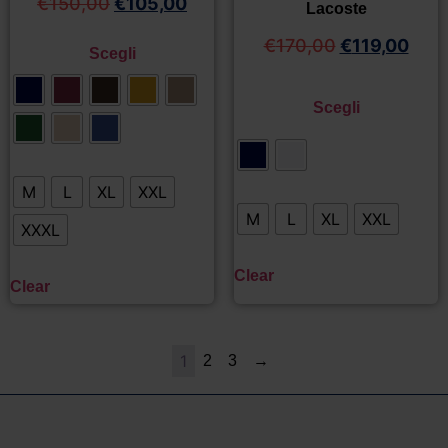
€
150,00
€
105,00
Lacoste
€
170,00
€
119,00
Scegli
Scegli
M
L
XL
XXL
M
L
XL
XXL
XXXL
Clear
Clear
1
2
3
→