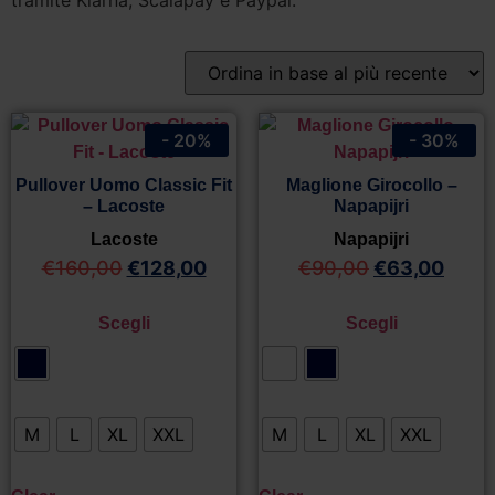
tramite Klarna, Scalapay e Paypal.
- 20%
- 30%
Pullover Uomo Classic Fit
Maglione Girocollo –
– Lacoste
Napapijri
Lacoste
Napapijri
€
160,00
€
128,00
€
90,00
€
63,00
Scegli
Scegli
M
L
XL
XXL
M
L
XL
XXL