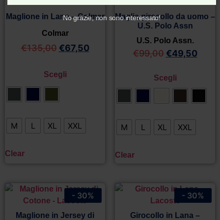
Maglione in Lana – Colmar
Maglia girocollo da uomo –
No grazie, non sono interessato!
U.S. Polo Assn
Colmar
U.S. Polo Assn.
€
135,00
€
67,50
€
99,00
€
49,50
Scegli
Scegli
M
L
XL
XXL
M
L
XL
XXL
Clear
Clear
- 30%
- 30%
Maglione in Jersey di
Girocollo in Lana –