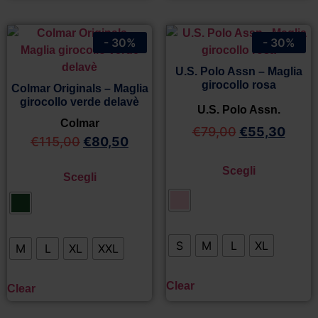
- 30%
- 30%
U.S. Polo Assn – Maglia
girocollo rosa
Colmar Originals – Maglia
girocollo verde delavè
U.S. Polo Assn.
Colmar
€
79,00
€
55,30
€
115,00
€
80,50
Scegli
Scegli
S
M
L
XL
M
L
XL
XXL
Clear
Clear