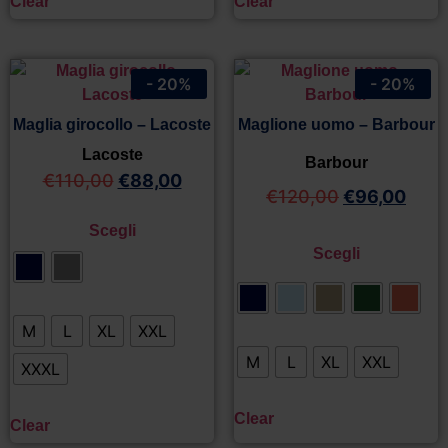
Clear
Clear
- 20%
- 20%
Maglia girocollo – Lacoste
Maglione uomo – Barbour
Lacoste
Barbour
€
110,00
€
88,00
€
120,00
€
96,00
Scegli
Scegli
M
L
XL
XXL
M
L
XL
XXL
XXXL
Clear
Clear