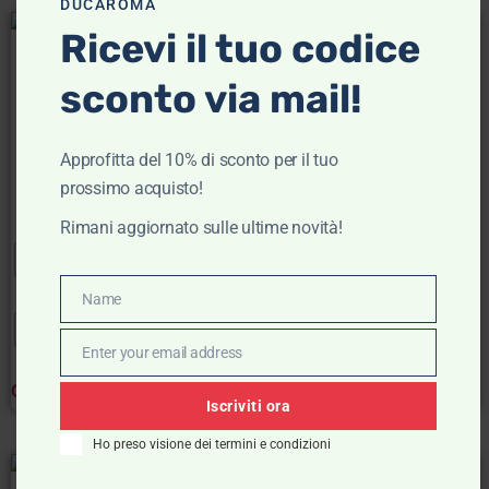
DUCAROMA
Ricevi il tuo codice
- 30%
- 50%
Maglioncini uomo –
Pullover in maglia fine –
sconto via mail!
Colmar
Colmar
Colmar
Colmar
Approfitta del 10% di sconto per il tuo
€
119,00
€
83,30
€
115,00
€
57,50
prossimo acquisto!
Scegli
Scegli
Rimani aggiornato sulle ultime novità!
Name
Name
M
L
XL
XXL
M
L
XL
XXL
Enter your email address
Email
Clear
Clear
Iscriviti ora
Ho preso visione dei termini e condizioni
- 50%
- 50%