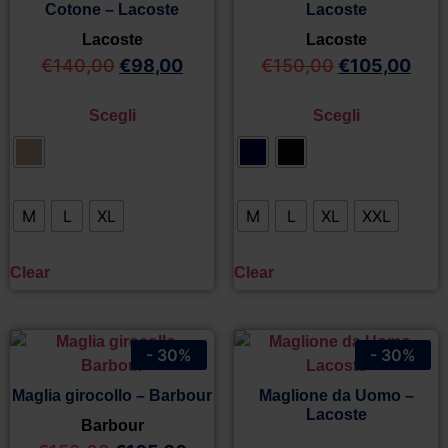
Cotone – Lacoste
Lacoste
Lacoste
Lacoste
€
140,00
€
98,00
€
150,00
€
105,00
Scegli
Scegli
M
L
XL
M
L
XL
XXL
Clear
Clear
- 30%
- 30%
Maglia girocollo – Barbour
Maglione da Uomo –
Lacoste
Barbour