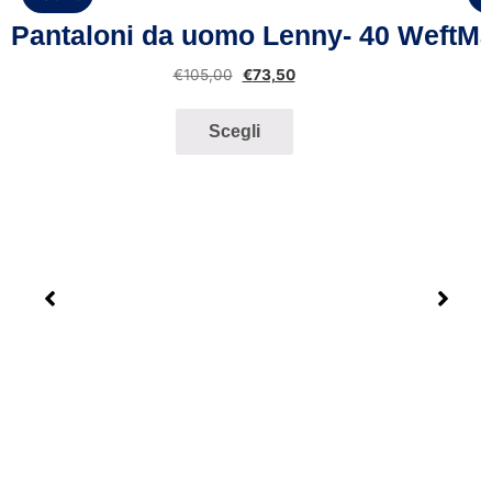
Vista rapida
Pantaloni da uomo Lenny- 40 Weft
Ma
€
105,00
€
73,50
Scegli