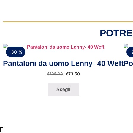
POTRE
-30 %
-
Vista rapida
Pantaloni da uomo Lenny- 40 Weft
Po
€
105,00
€
73,50
Scegli