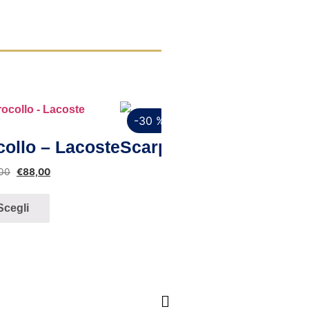
-30 %
ista rapida
Vista rapi
collo – Lacoste
Scarpe da barca uomo 
,00
€
88,00
€
59,00
€
41,
Scegli
Scegli