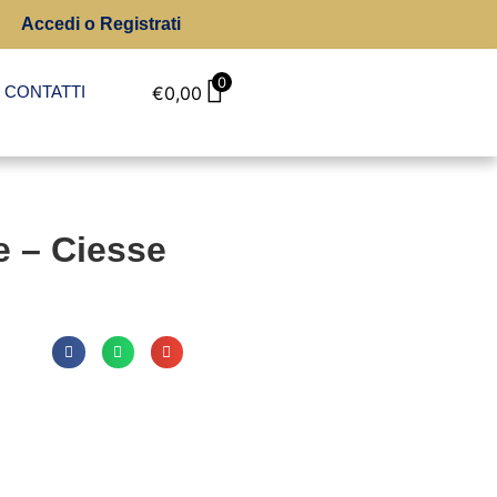
Accedi o Registrati
0
CONTATTI
€
0,00
e – Ciesse