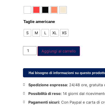
Taglie americane
S
M
L
XL
XS
Aggiungi al carrello
Hai bisogno di informazioni su questo prodott
Spedizione espressa:
24/48 ore, gratuita 
Possibilità di reso:
14 giorni dal riceviment
Pagamenti sicuri:
Con Paypal e carta di cr