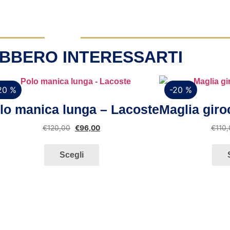
BBERO INTERESSARTI
20 %
-20 %
Vista rapida
V
lo manica lunga – Lacoste
Maglia giro
€
120,00
€
96,00
€
110
Scegli