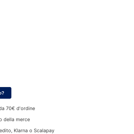
o?
da 70€ d'ordine
o della merce
edito, Klarna o Scalapay