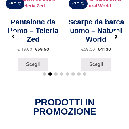
-50 %
-30 %
Vista rapida
Vista rapida
Pantalone da
Scarpe da barca
Uomo – Teleria
uomo – Natural
Zed
World
€
119,00
€
59,50
€
59,00
€
41,30
Scegli
Scegli
PRODOTTI IN
PROMOZIONE