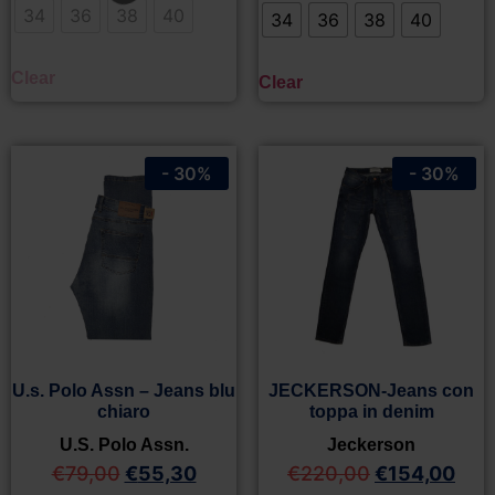
34
36
38
40
34
36
38
40
Clear
Clear
- 30%
- 30%
U.s. Polo Assn – Jeans blu
JECKERSON-Jeans con
chiaro
toppa in denim
U.S. Polo Assn.
Jeckerson
€
79,00
€
55,30
€
220,00
€
154,00