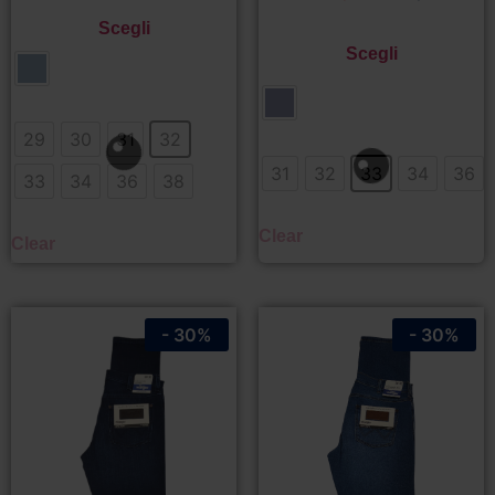
Scegli
Scegli
29
30
31
32
31
32
33
34
36
33
34
36
38
Clear
Clear
- 30%
- 30%