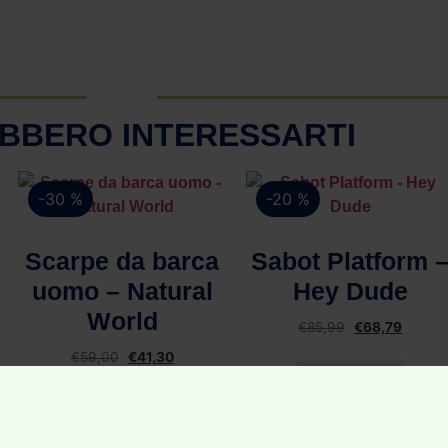
BBERO INTERESSARTI
-30 %
-20 %
Vista rapida
Vista rapida
Scarpe da barca
Sabot Platform 
uomo – Natural
Hey Dude
World
€
85,99
€
68,79
€
59,00
€
41,30
Scegli
Scegli