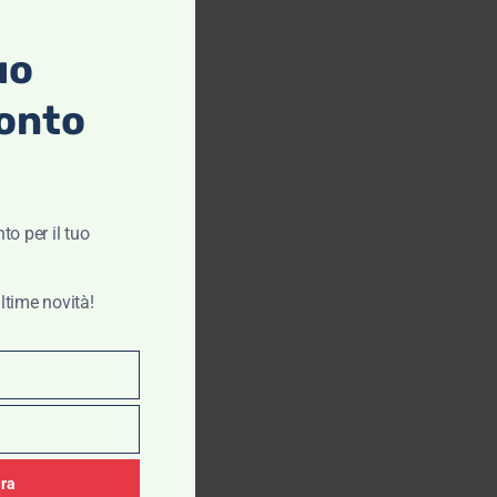
uo
onto
to per il tuo
ltime novità!
ora