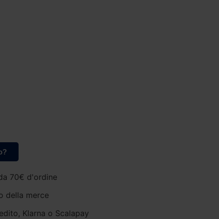
o?
da 70€ d'ordine
o della merce
edito, Klarna o Scalapay