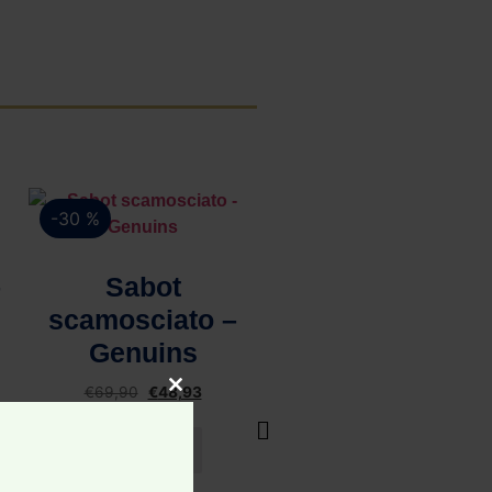
-30 %
-50 %
Vista rapida
Vista rapida
–
Sabot
Camicia di
scamosciato –
cotone – Alley
Genuins
Docks 963
€
69,90
€
48,93
€
79,00
€
39,50
Close this module
Scegli
Scegli