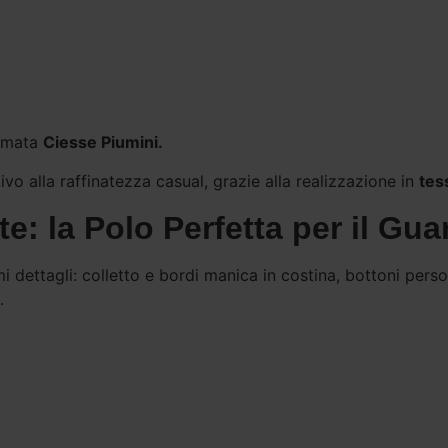
irmata
Ciesse Piumini.
vo alla raffinatezza casual, grazie alla realizzazione in
tes
te: la Polo Perfetta per il Gu
i dettagli: colletto e bordi manica in costina, bottoni person
.