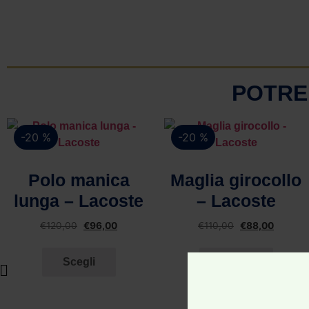
POTRE
-20 %
-20 %
Vista rapida
Vista rapida
Polo manica
Maglia girocollo
lunga – Lacoste
– Lacoste
€
120,00
€
96,00
€
110,00
€
88,00
Scegli
Scegli