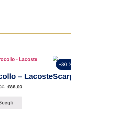
-30 %
ista rapida
Vista rapi
collo – Lacoste
Scarpe da barca uomo 
,00
€
88,00
€
59,00
€
41,
Scegli
Scegli