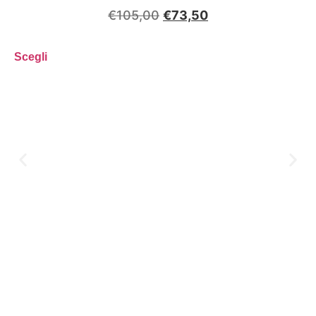
€
105,00
€
73,50
Scegli