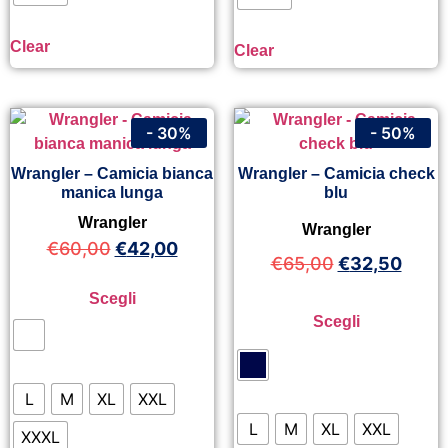
Clear
Clear
- 30%
- 50%
Wrangler – Camicia bianca
Wrangler – Camicia check
manica lunga
blu
Wrangler
Wrangler
€
60,00
€
42,00
€
65,00
€
32,50
Scegli
Scegli
L
M
XL
XXL
L
M
XL
XXL
XXXL