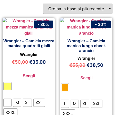
- 30%
- 30%
Wrangler – Camicia mezza
Wrangler – Camicia
manica quadretti gialli
manica lunga check
arancio
Wrangler
Wrangler
€
50,00
€
35,00
€
55,00
€
38,50
Scegli
Scegli
L
M
XL
XXL
L
M
XL
XXL
XXXL
XXXL