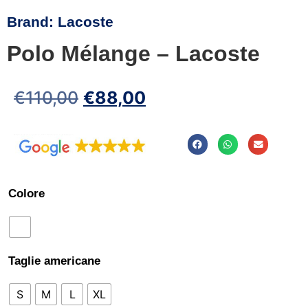
Brand:
Lacoste
Polo Mélange – Lacoste
€
110,00
€
88,00
Colore
Taglie americane
S
M
L
XL