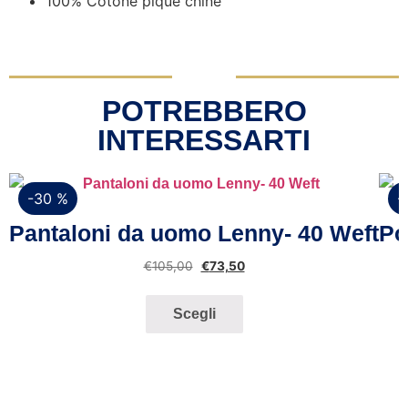
100% Cotone piqué chiné
POTREBBERO
INTERESSARTI
-30 %
-
Vista rapida
Pantaloni da uomo Lenny- 40 Weft
Po
€
105,00
€
73,50
Scegli