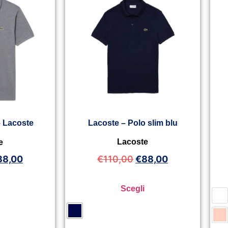
Lacoste – Polo slim blu
– Lacoste
Lacoste
e
€
110,00
€
88,00
88,00
Scegli