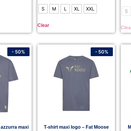
S
M
L
XL
XXL
S
Clear
Clea
- 50%
- 50%
 azzurra maxi
T-shirt maxi logo – Fat Moose
M