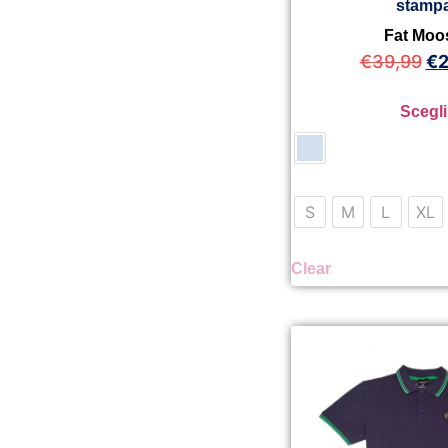
stamp
Fat Moo
€
39,99
€
2
Scegli
S
M
L
XL
Clear