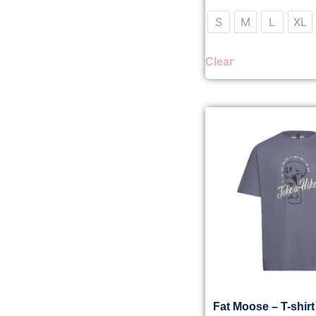
S
M
L
XL
Clear
Fat Moose – T-shirt