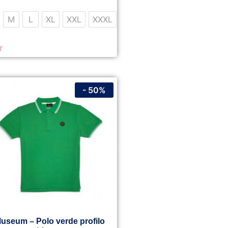
M
L
XL
XXL
XXXL
r
- 50%
useum – Polo verde profilo