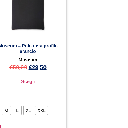
Museum – Polo nera profilo
arancio
Museum
€
59,00
€
29,50
Scegli
M
L
XL
XXL
r