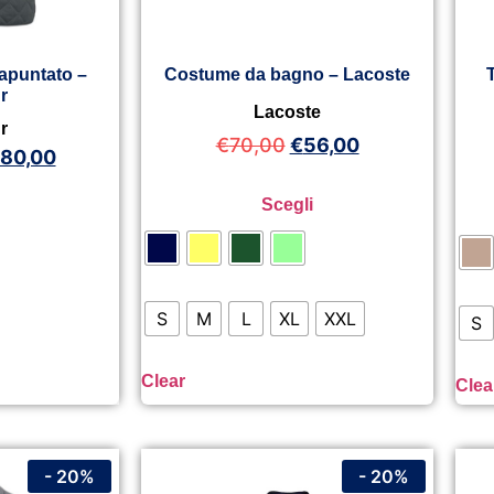
apuntato –
Costume da bagno – Lacoste
r
Lacoste
r
€
70,00
€
56,00
180,00
Scegli
S
M
L
XL
XXL
S
Clear
Clea
- 20%
- 20%