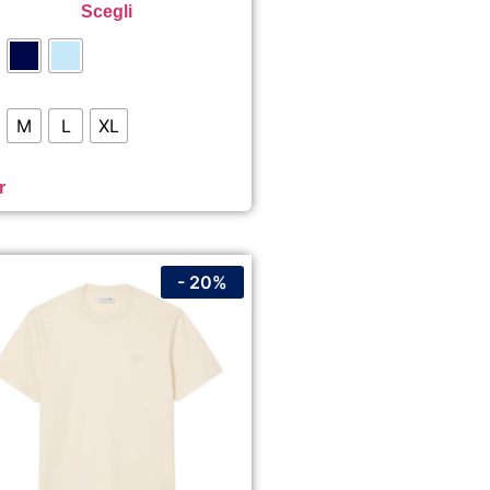
Scegli
M
L
XL
r
- 20%