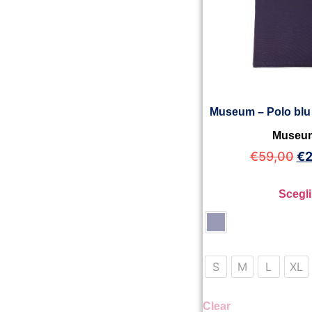
Museum – Polo blu 
Museu
€
59,00
€
2
Scegli
S
M
L
XL
Clear