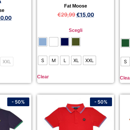
a
Fat Moose
se
€
29,99
€
15,00
0,00
Scegli
S
M
L
XL
XXL
XXL
S
Clear
Clea
- 50%
- 50%