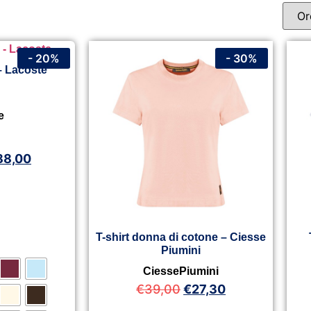
- 20%
- 30%
– Lacoste
e
88,00
T-shirt donna di cotone – Ciesse
Piumini
CiessePiumini
€
39,00
€
27,30