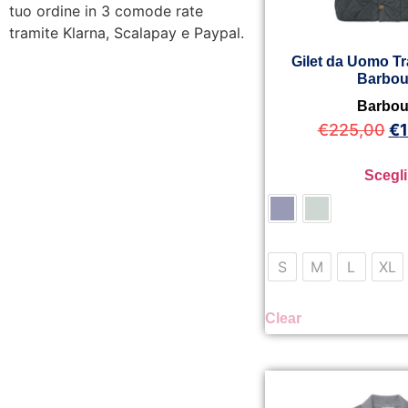
tuo ordine in 3 comode rate
tramite Klarna, Scalapay e Paypal.
Gilet da Uomo Tr
Barbou
Barbou
€
225,00
€
Scegli
S
M
L
XL
Clear