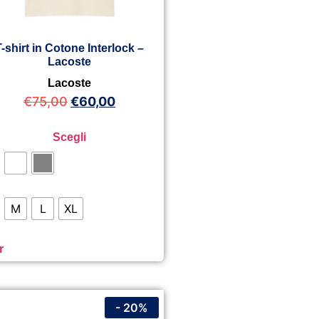
T-shirt in Cotone Interlock –
Lacoste
Lacoste
€
75,00
€
60,00
Scegli
M
L
XL
r
- 20%