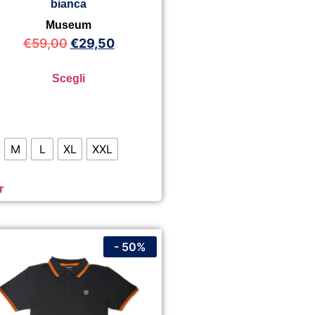
bianca
Museum
€
59,00
€
29,50
Scegli
M
L
XL
XXL
r
- 50%