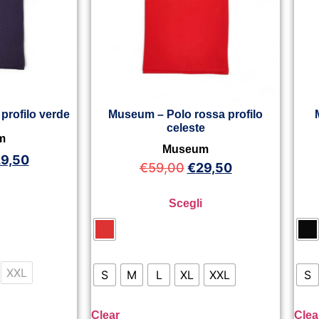
profilo verde
Museum – Polo rossa profilo
celeste
m
Museum
9,50
€
59,00
€
29,50
Scegli
XXL
S
M
L
XL
XXL
S
Clear
Clea