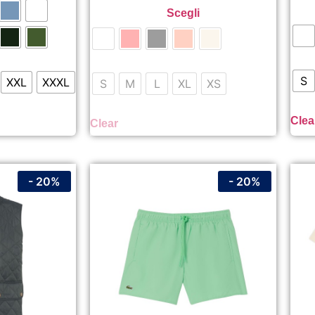
Scegli
S
XXL
XXXL
S
M
L
XL
XS
Clea
Clear
- 20%
- 20%