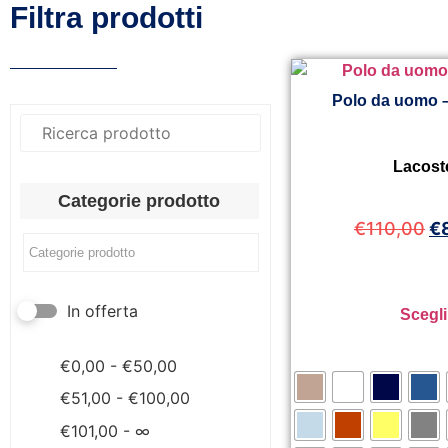
Filtra prodotti
Polo da uomo 
Lacost
Categorie prodotto
€
110,00
€
In offerta
Scegli
€
0,00
-
€
50,00
€
51,00
-
€
100,00
€
101,00
- ∞