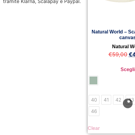
tramite Klarna, Scalapay e Paypal.
Natural World – Sc
canva
Natural W
€
59,00
€
Scegli
40
41
42
43
46
Clear