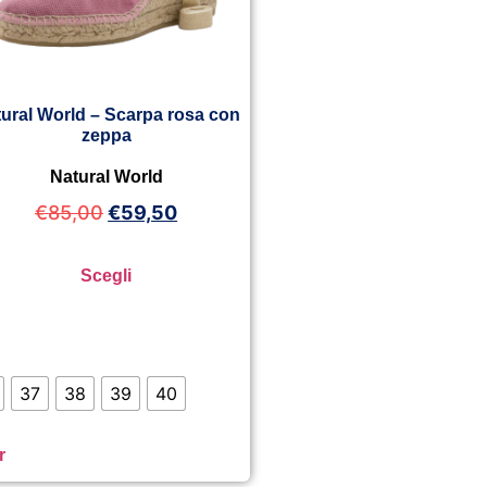
ural World – Scarpa rosa con
zeppa
Natural World
€
85,00
€
59,50
Scegli
37
38
39
40
r