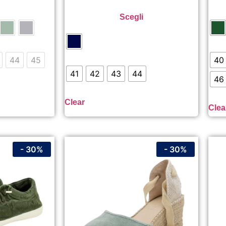
Scegli
44
45
40
41
42
43
44
46
Clear
Clea
- 30%
- 30%