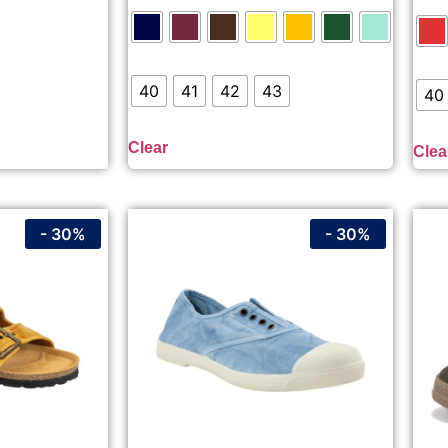
40
41
42
43
40
Clear
Clea
- 30%
- 30%