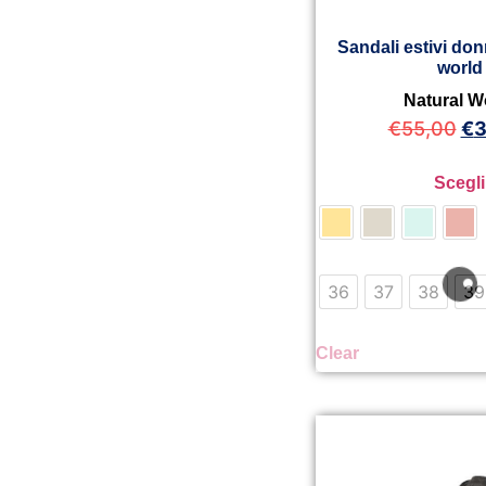
Sandali estivi don
world
Natural W
€
55,00
€
3
Scegli
36
37
38
39
Clear