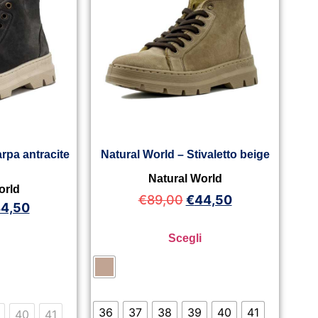
rpa antracite
Natural World – Stivaletto beige
a
Natural World
orld
€
89,00
€
44,50
4,50
Scegli
36
37
38
39
40
41
40
41