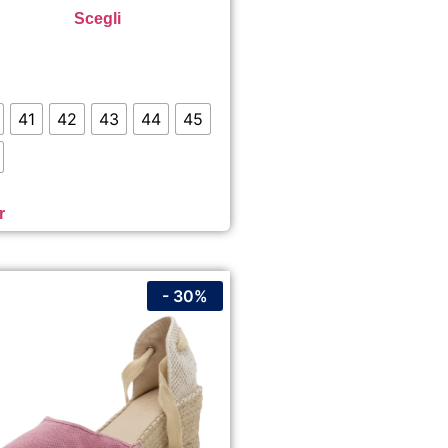
Scegli
41
42
43
44
45
r
- 30%