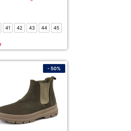
41
42
43
44
45
r
- 50%