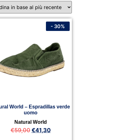
- 30%
ural World – Espradillas verde
uomo
Natural World
€
59,00
€
41,30