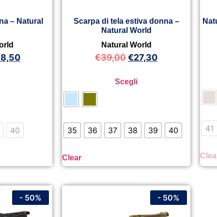
na – Natural
Scarpa di tela estiva donna –
Nat
Natural World
orld
Natural World
8,50
€
39,00
€
27,30
Scegli
41
40
35
36
37
38
39
40
Clea
Clear
- 50%
- 50%