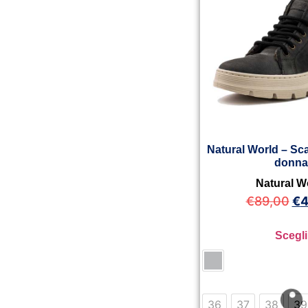
Natural World – Sca
donn
Natural W
€
89,00
€
4
Scegli
36
37
38
39