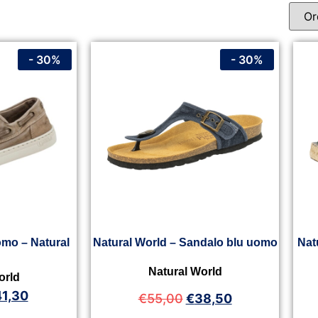
- 30%
- 30%
mo – Natural
Natural World – Sandalo blu uomo
Nat
Natural World
orld
41,30
€
55,00
€
38,50