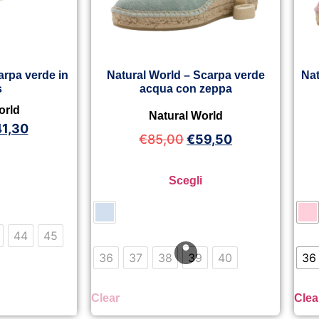
arpa verde in
Natural World – Scarpa verde
Nat
s
acqua con zeppa
orld
Natural World
41,30
€
85,00
€
59,50
Scegli
44
45
36
37
38
39
40
36
Clear
Clea