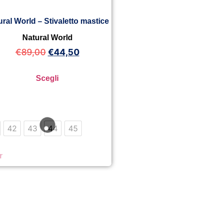
ural World – Stivaletto mastice
Natural World
€
89,00
€
44,50
Scegli
42
43
44
45
r