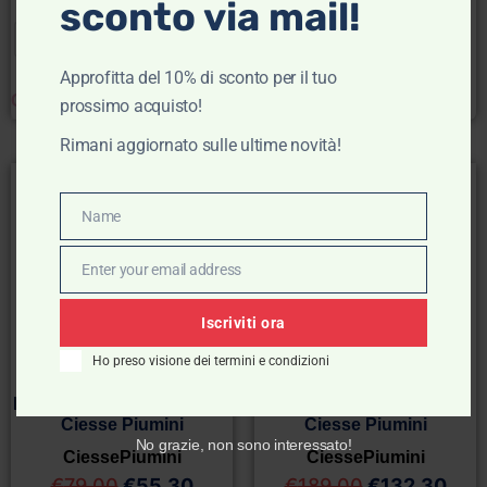
sconto via mail!
M
L
XL
XXL
M
L
XL
XXL
Approfitta del 10% di sconto per il tuo
Clear
Clear
prossimo acquisto!
Rimani aggiornato sulle ultime novità!
- 30%
- 30%
Name
Name
Enter your email address
Email
Iscriviti ora
Ho preso visione dei termini e condizioni
Felpa girocollo di cotone –
Giacca camicia leggera –
Ciesse Piumini
Ciesse Piumini
No grazie, non sono interessato!
CiessePiumini
CiessePiumini
€
79,00
€
55,30
€
189,00
€
132,30