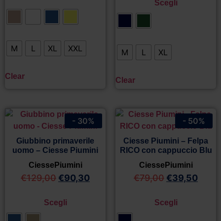
Scegli
M
L
XL
XXL
M
L
XL
Clear
Clear
- 30%
- 50%
Giubbino primaverile
Ciesse Piumini – Felpa
uomo – Ciesse Piumini
RICO con cappuccio Blu
CiessePiumini
CiessePiumini
€
129,00
€
90,30
€
79,00
€
39,50
Scegli
Scegli