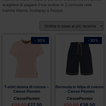
scegliere di pagare il tuo ordine in 3 comode rate
tramite Klarna, Scalapay e Paypal.
- 30%
- 30%
T-shirt donna di cotone –
Bermuda in felpa di cotone
Ciesse Piumini
– Ciesse Piumini
CiessePiumini
CiessePiumini
€
39,00
€
27,30
€
55,00
€
38,50