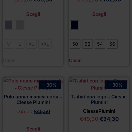
Scegli
Scegli
M
L
XL
XXL
50
52
54
56
Clear
Clear
- 30%
- 30%
Polo uomo manica corta –
T-shirt con logo – Ciesse
Ciesse Piumini
Piumini
€
65,00
€
45,50
CiessePiumini
€
49,00
€
34,30
Scegli