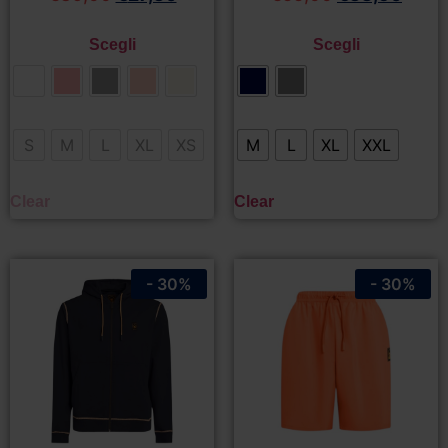
Scegli
Scegli
S
M
L
XL
XS
M
L
XL
XXL
Clear
Clear
- 30%
- 30%