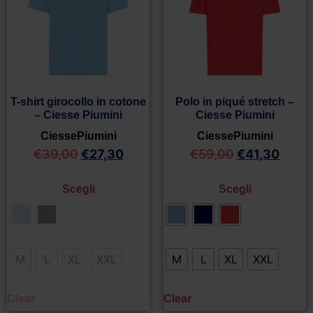
T-shirt girocollo in cotone
Polo in piqué stretch –
– Ciesse Piumini
Ciesse Piumini
CiessePiumini
CiessePiumini
€
39,00
€
27,30
€
59,00
€
41,30
Scegli
Scegli
M
L
XL
XXL
M
L
XL
XXL
Clear
Clear