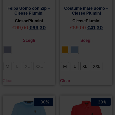
Felpa Uomo con Zip –
Costume mare uomo –
Ciesse Piumini
Ciesse Piumini
CiessePiumini
CiessePiumini
€
99,00
€
69,30
€
59,00
€
41,30
Scegli
Scegli
M
L
XL
XXL
M
L
XL
XXL
Clear
Clear
- 30%
- 30%