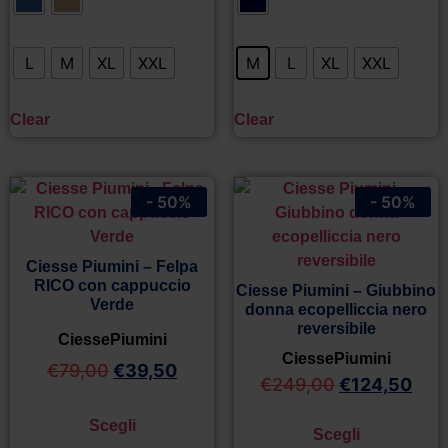
L
M
XL
XXL
M
L
XL
XXL
Clear
Clear
- 50%
- 50%
Ciesse Piumini – Felpa
RICO con cappuccio
Ciesse Piumini – Giubbino
Verde
donna ecopelliccia nero
reversibile
CiessePiumini
CiessePiumini
€
79,00
€
39,50
€
249,00
€
124,50
Scegli
Scegli