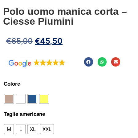
Polo uomo manica corta –
Ciesse Piumini
€
65,00
€
45,50
Colore
Taglie americane
M
L
XL
XXL