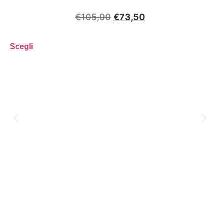
€
105,00
€
73,50
Scegli