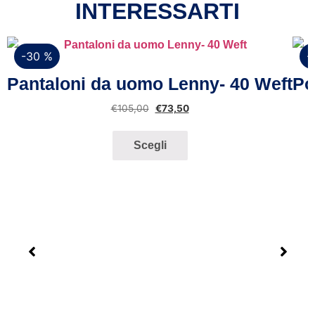
INTERESSARTI
-30 %
-
Vista rapida
Pantaloni da uomo Lenny- 40 Weft
Po
€
105,00
€
73,50
Scegli