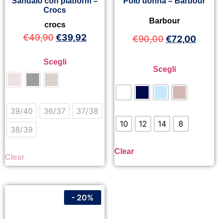
Sandalo con platform –
Polo donna – Barbour
Crocs
Barbour
crocs
€
49,90
€
39,92
€
90,00
€
72,00
Scegli
Scegli
39/40
36/37
37/38
10
12
14
8
38/39
Clear
Clear
- 20%