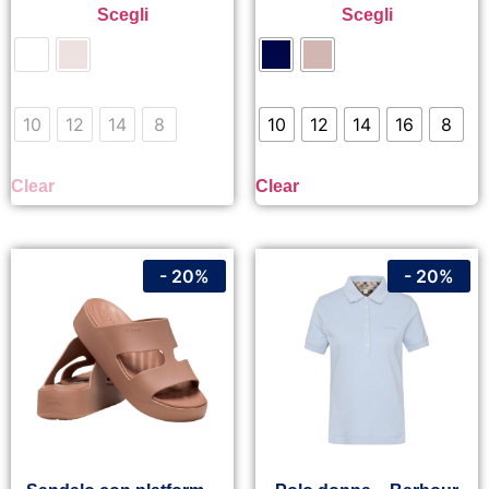
Scegli
Scegli
10
12
14
8
10
12
14
16
8
Clear
Clear
- 20%
- 20%