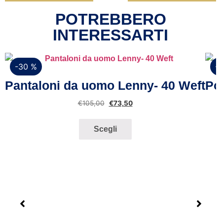
POTREBBERO
INTERESSARTI
-30 %
-
Vista rapida
Pantaloni da uomo Lenny- 40 Weft
Po
€
105,00
€
73,50
Scegli