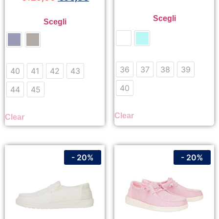
Scegli
Scegli
36
37
38
39
40
41
42
43
40
44
45
Clear
Clear
- 20%
- 20%