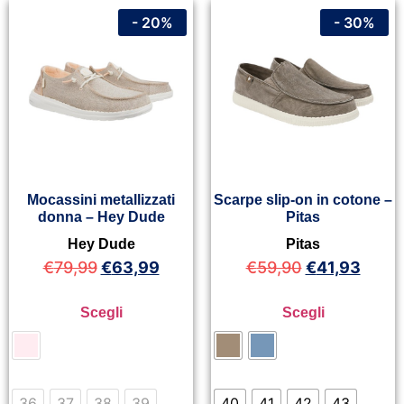
- 20%
- 30%
Mocassini metallizzati
Scarpe slip-on in cotone –
donna – Hey Dude
Pitas
Hey Dude
Pitas
€
79,99
€
63,99
€
59,90
€
41,93
Scegli
Scegli
36
37
38
39
40
41
42
43