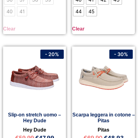
40
41
44
45
Clear
Clear
- 20%
- 30%
Slip-on stretch uomo –
Scarpa leggera in cotone –
Hey Dude
Pitas
Hey Dude
Pitas
€
59,99
€
47,99
€
69,90
€
48,93