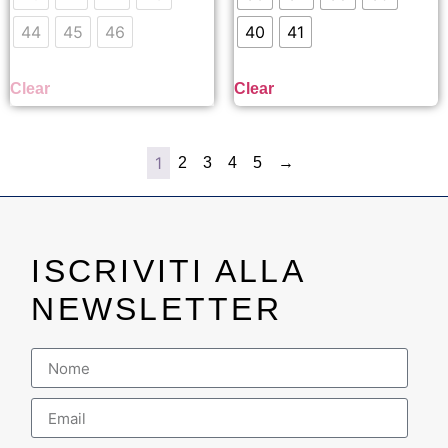
44
45
46
40
41
Clear
Clear
1
2
3
4
5
→
ISCRIVITI ALLA
NEWSLETTER