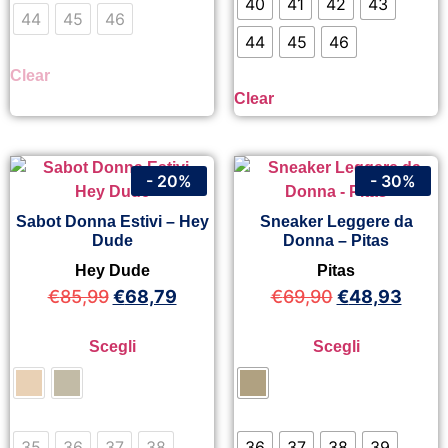
40
41
42
43
44
45
46
44
45
46
Clear
Clear
- 20%
- 30%
Sabot Donna Estivi – Hey
Sneaker Leggere da
Dude
Donna – Pitas
Hey Dude
Pitas
€
85,99
€
68,79
€
69,90
€
48,93
Scegli
Scegli
35
36
37
38
36
37
38
39