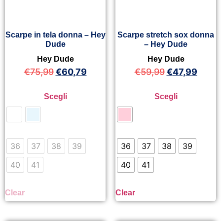
Scarpe in tela donna – Hey
Scarpe stretch sox donna
Dude
– Hey Dude
Hey Dude
Hey Dude
€
75,99
€
60,79
€
59,99
€
47,99
Scegli
Scegli
36
37
38
39
36
37
38
39
40
41
40
41
Clear
Clear