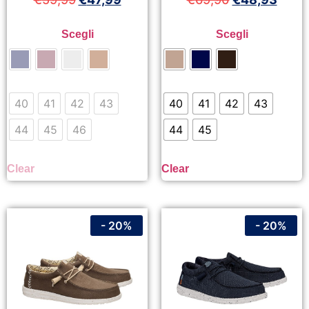
Scegli
Scegli
40
41
42
43
40
41
42
43
44
45
46
44
45
Clear
Clear
- 20%
- 20%