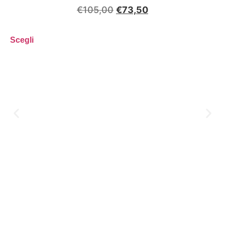
€
105,00
€
73,50
Scegli