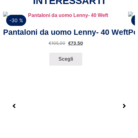
INTERESSARTI
-30 %
-
Vista rapida
Pantaloni da uomo Lenny- 40 Weft
Po
€
105,00
€
73,50
Scegli