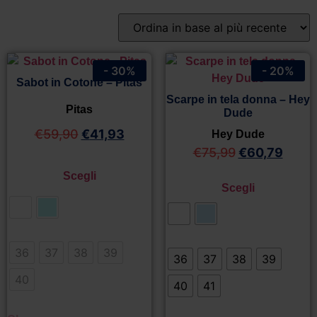
- 30%
- 20%
Sabot in Cotone – Pitas
Scarpe in tela donna – Hey
Pitas
Dude
€
59,90
€
41,93
Hey Dude
€
75,99
€
60,79
Scegli
Scegli
36
37
38
39
36
37
38
39
40
40
41