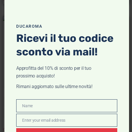
- 20%
- 20%
DUCAROMA
Ricevi il tuo codice
Infradito con Zeppa –
Sandalo con platform –
Crocs
Hey Dude
sconto via mail!
crocs
Hey Dude
€
49,90
€
39,92
€
59,99
€
47,99
Approfitta del 10% di sconto per il tuo
Scegli
Scegli
prossimo acquisto!
Rimani aggiornato sulle ultime novità!
39/40
36/37
37/38
36
37
38
39
Name
Name
38/39
40
41
Enter your email address
Email
Clear
Clear