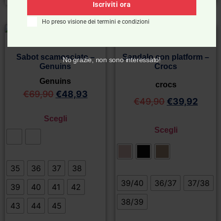
Iscriviti ora
Ho preso visione dei termini e condizioni
- 30%
- 20%
Sabot scamosciato –
Sandalo con platform –
No grazie, non sono interessato!
Genuins
Crocs
Genuins
crocs
€
69,90
€
48,93
€
49,90
€
39,92
Scegli
Scegli
35
36
37
38
39/40
36/37
37/38
39
40
41
42
38/39
43
44
45