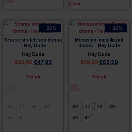
Clear
Clear
- 20%
- 20%
Scarpe stretch sox donna
Mocassini metallizzati
– Hey Dude
donna – Hey Dude
Hey Dude
Hey Dude
€
59,99
€
47,99
€
79,99
€
63,99
Scegli
Scegli
36
37
38
39
36
37
38
39
40
41
40
41