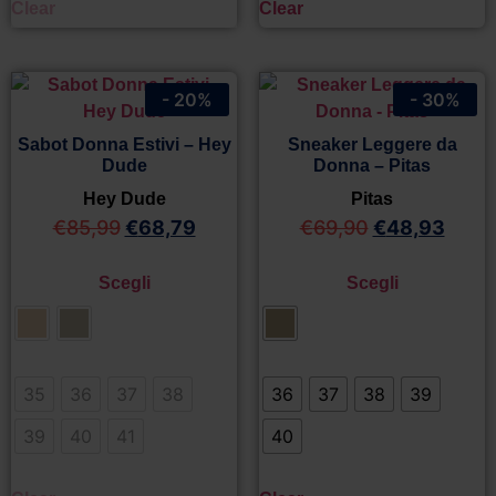
Clear
Clear
- 20%
- 30%
Sabot Donna Estivi – Hey
Sneaker Leggere da
Dude
Donna – Pitas
Hey Dude
Pitas
€
85,99
€
68,79
€
69,90
€
48,93
Scegli
Scegli
35
36
37
38
36
37
38
39
39
40
41
40