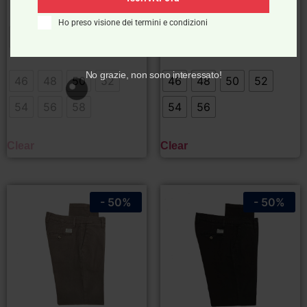
Scegli
Scegli
Ho preso visione dei termini e condizioni
No grazie, non sono interessato!
46
48
50
52
46
48
50
52
54
56
58
54
56
Clear
Clear
- 50%
- 50%