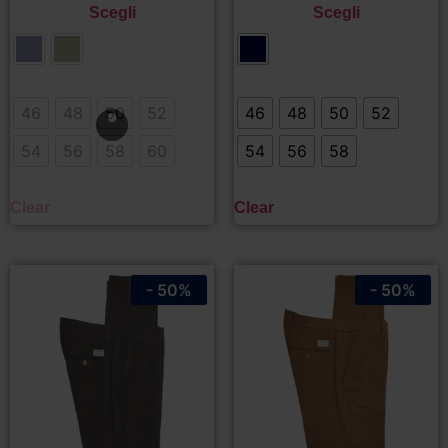
Scegli
Scegli
46
48
50
52
46
48
50
52
54
56
58
60
54
56
58
Clear
Clear
- 50%
- 50%