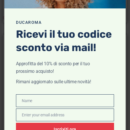
54
56
58
54
56
58
Clear
Clear
DUCAROMA
Ricevi il tuo codice
- 50%
- 50%
sconto via mail!
Approfitta del 10% di sconto per il tuo
prossimo acquisto!
Rimani aggiornato sulle ultime novità!
Vintage Chinos –
Vintage Chinos –
Name
Name
Pantalone nero
Pantalone in velluto blu
Vintage Chinos
Vintage Chinos
Enter your email address
Email
€
85,00
€
42,50
€
79,00
€
39,50
Iscriviti ora