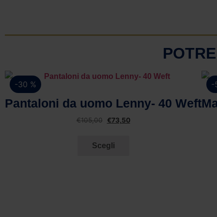
POTRE
-30 %
-
Vista rapida
Pantaloni da uomo Lenny- 40 Weft
Ma
€
105,00
€
73,50
Scegli