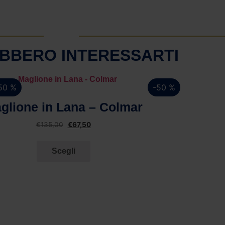
BBERO INTERESSARTI
50 %
-50 %
Vista rapida
glione in Lana – Colmar
€
135,00
€
67,50
Scegli