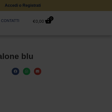
Accedi o Registrati
0
CONTATTI
€
0,00
alone blu