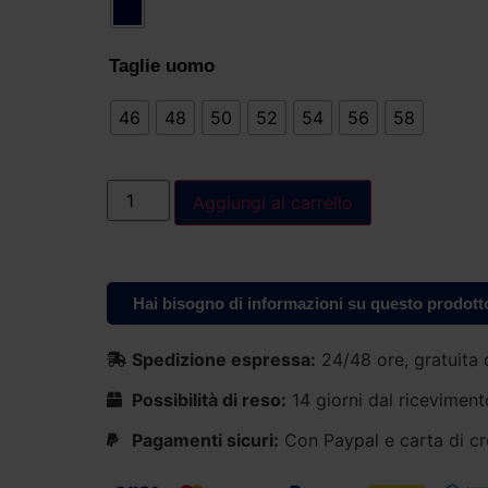
Taglie uomo
46
48
50
52
54
56
58
Aggiungi al carrello
Hai bisogno di informazioni su questo prodott
Spedizione espressa:
24/48 ore, gratuita 
Possibilità di reso:
14 giorni dal riceviment
Pagamenti sicuri:
Con Paypal e carta di cr