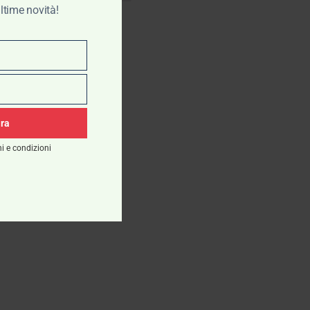
ltime novità!
ora
i e condizioni
Scegli