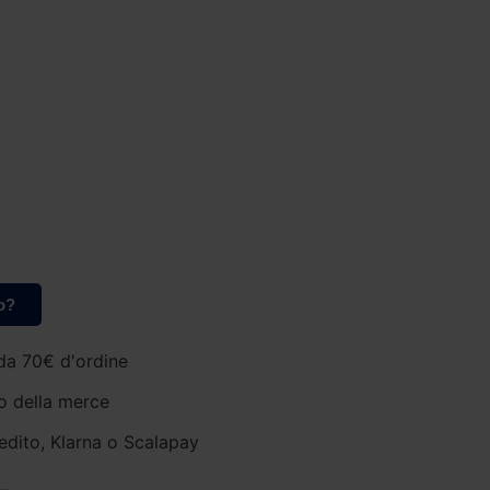
o?
da 70€ d'ordine
o della merce
edito, Klarna o Scalapay