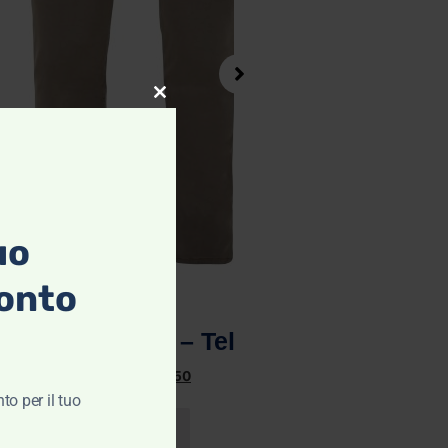
Close this module
uo
onto
Vista rapida
alone da Uomo – Teleria Zed
€
119,00
€
59,50
to per il tuo
Scegli