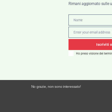
Rimani aggiornato sulle u
OTTI IN PROMOZIONE
Name
Name
Enter your email address
Email
Iscriviti 
loni da uomo Lenny- 40 Weft
Ho preso visione dei termin
€
105,00
€
73,50
No grazie, non sono interessato!