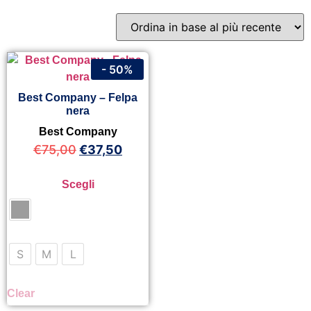
- 50%
Best Company – Felpa
nera
Best Company
€
75,00
€
37,50
Scegli
S
M
L
Clear