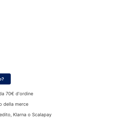
o?
da 70€ d'ordine
o della merce
edito, Klarna o Scalapay