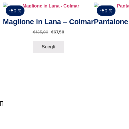
-50 %
-50 %
Vista rapida
Maglione in Lana – Colmar
Pantalone
€
135,00
€
67,50
Scegli