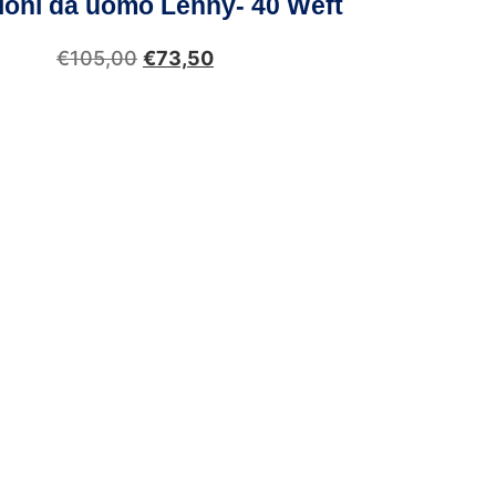
loni da uomo Lenny- 40 Weft
€
105,00
€
73,50