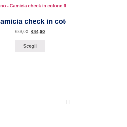
-50 
Vista rapida
amicia check in cotone flanellato
€
89,00
€
44,50
Scegli