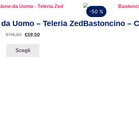
-50 %
Vista rapida
 da Uomo – Teleria Zed
Bastoncino – C
€
119,00
€
59,50
Scegli