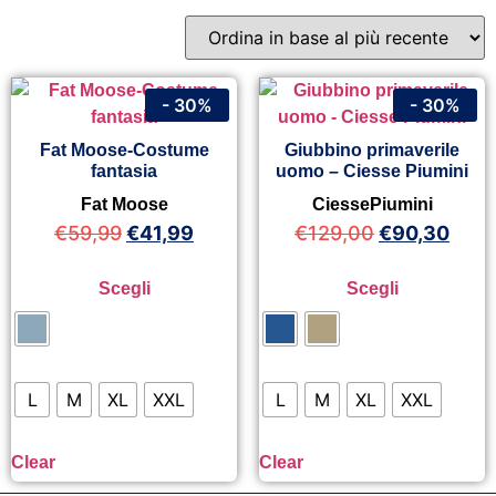
- 30%
- 30%
Fat Moose-Costume
Giubbino primaverile
fantasia
uomo – Ciesse Piumini
Fat Moose
CiessePiumini
€
59,99
€
41,99
€
129,00
€
90,30
Scegli
Scegli
L
M
XL
XXL
L
M
XL
XXL
Clear
Clear