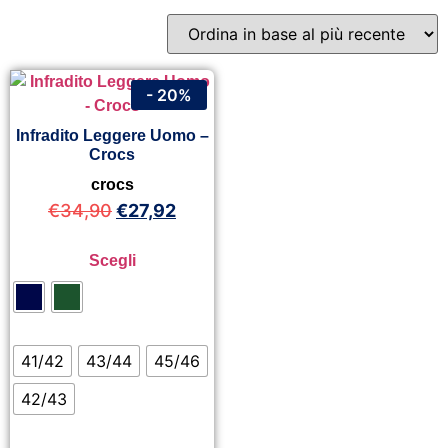
- 20%
Infradito Leggere Uomo –
Crocs
crocs
€
34,90
€
27,92
Scegli
41/42
43/44
45/46
42/43