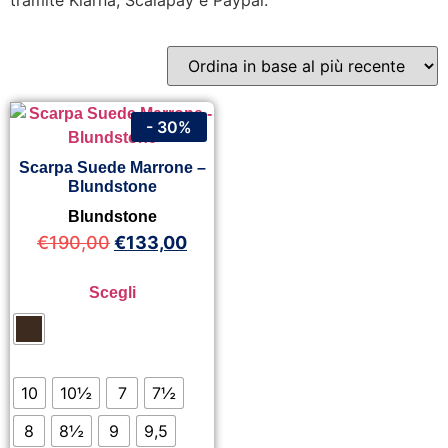
tramite Klarna, Scalapay e Paypal.
- 30%
Scarpa Suede Marrone –
Blundstone
Blundstone
€
190,00
€
133,00
Scegli
10
10½
7
7½
8
8½
9
9,5