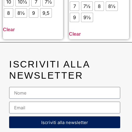
10
10½
7
7½
7
7½
8
8½
8
8½
9
9,5
9
9½
Clear
Clear
ISCRIVITI ALLA
NEWSLETTER
Iscriviti alla newsletter