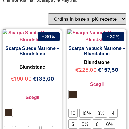
tramite Klarna, Scalapay e Paypal.
- 30%
- 30%
Scarpa Suede Marrone –
Scarpa Nabuck Marrone –
Blundstone
Blundstone
Blundstone
Blundstone
€
225,00
€
157,50
€
190,00
€
133,00
Scegli
Scegli
10
10½
3½
4
5
5½
6
6½