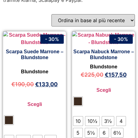
tramite Klarna, Scalapay e Paypal.
- 30%
- 30%
Scarpa Suede Marrone –
Scarpa Nabuck Marrone –
Blundstone
Blundstone
Blundstone
Blundstone
€
225,00
€
157,50
€
190,00
€
133,00
Scegli
Scegli
10
10½
3½
4
5
5½
6
6½