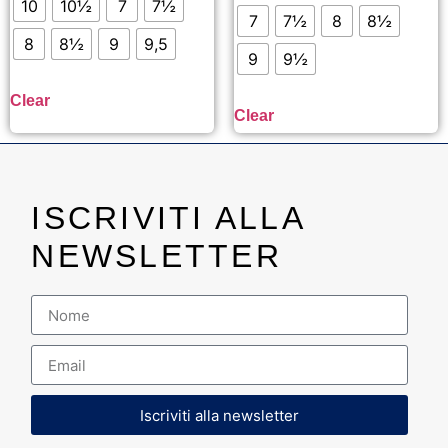
10
10½
7
7½
7
7½
8
8½
8
8½
9
9,5
9
9½
Clear
Clear
ISCRIVITI ALLA
NEWSLETTER
Iscriviti alla newsletter