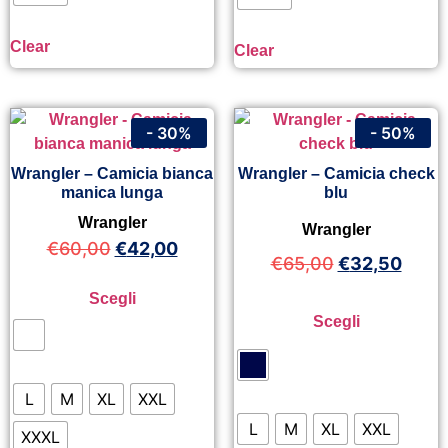
Clear
Clear
- 30%
- 50%
Wrangler – Camicia bianca
Wrangler – Camicia check
manica lunga
blu
Wrangler
Wrangler
€
60,00
€
42,00
€
65,00
€
32,50
Scegli
Scegli
L
M
XL
XXL
L
M
XL
XXL
XXXL