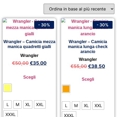
- 30%
- 30%
Wrangler – Camicia mezza
Wrangler – Camicia
manica quadretti gialli
manica lunga check
arancio
Wrangler
Wrangler
€
50,00
€
35,00
€
55,00
€
38,50
Scegli
Scegli
L
M
XL
XXL
L
M
XL
XXL
XXXL
XXXL