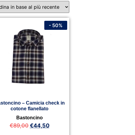
- 50%
stoncino – Camicia check in
cotone flanellato
Bastoncino
€
89,00
€
44,50