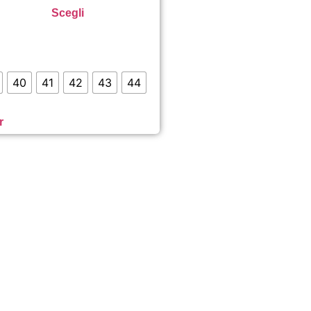
Scegli
40
41
42
43
44
r