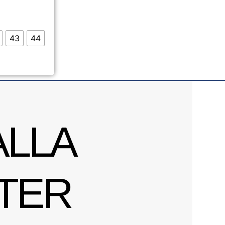
43
44
ALLA
TER