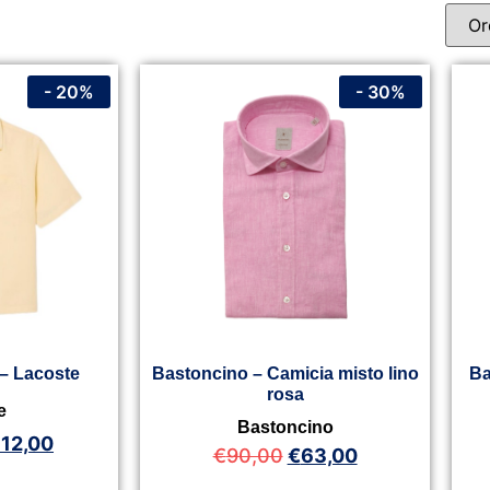
- 20%
- 30%
 – Lacoste
Bastoncino – Camicia misto lino
Ba
rosa
e
Bastoncino
112,00
€
90,00
€
63,00