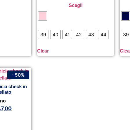
Scegli
39
40
41
42
43
44
39
Clear
Clea
- 50%
cia check in
ellato
ino
47,00