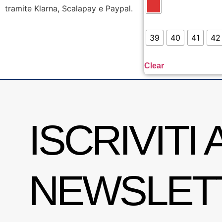
tramite Klarna, Scalapay e Paypal.
39
40
41
42
Clear
ISCRIVITI 
NEWSLET