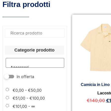
Filtra prodotti
Categorie prodotto
In offerta
Camicia in Lino
€
0,00
-
€
50,00
Lacost
€
51,00
-
€
100,00
€
140,00
€
€
101,00
- ∞