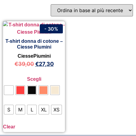
- 30%
T-shirt donna di cotone –
Ciesse Piumini
CiessePiumini
€
39,00
€
27,30
Scegli
S
M
L
XL
XS
Clear