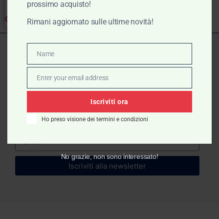
prossimo acquisto!
Clear
Rimani aggiornato sulle ultime novità!
Name
Name
ISCRIVITI ALLA
Enter your email address
Email
NEWSLETTER
Iscriviti ora
Ho preso visione dei termini e condizioni
No grazie, non sono interessato!
Iscriviti alla newsletter