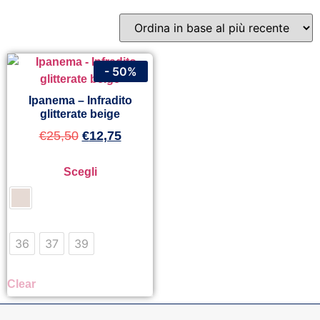
- 50%
Ipanema – Infradito
glitterate beige
€
25,50
€
12,75
Scegli
36
37
39
Clear