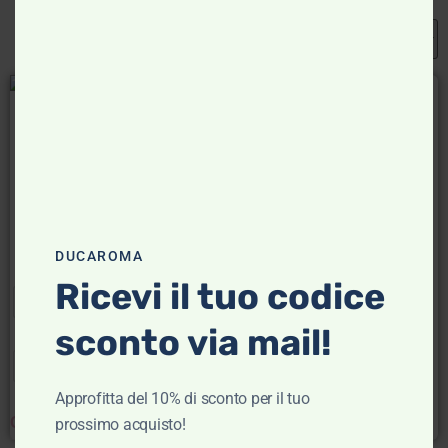
- 50%
- 30%
Camicia di cotone – Alley
Camicia di Lino – Alley
Docks 963
Docks 963
Alley Docks
Alley Docks
€
79,00
€
39,50
€
85,00
€
59,50
DUCAROMA
Scegli
Scegli
Ricevi il tuo codice
sconto via mail!
M
L
XXL
M
XL
XXL
Approfitta del 10% di sconto per il tuo
Clear
Clear
prossimo acquisto!