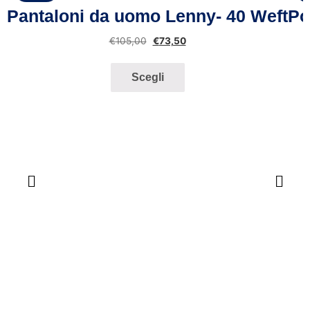
Pantaloni da uomo Lenny- 40 Weft
Po
€
105,00
€
73,50
Scegli