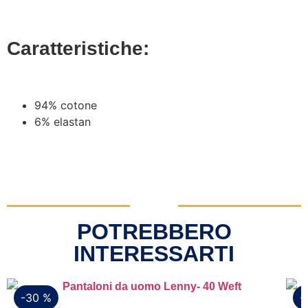
Caratteristiche:
94% cotone
6% elastan
POTREBBERO
INTERESSARTI
-30 %
-
Vista rapida