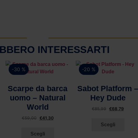
BBERO INTERESSARTI
-30 %
-20 %
Vista rapida
Vista rapida
Scarpe da barca
Sabot Platform 
uomo – Natural
Hey Dude
World
€
85,99
€
68,79
€
59,00
€
41,30
Scegli
Scegli