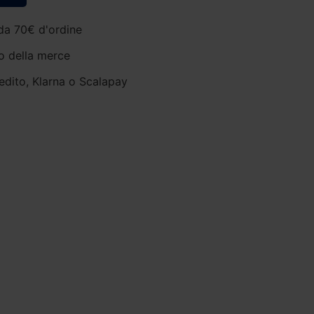
da 70€ d'ordine
o della merce
edito, Klarna o Scalapay