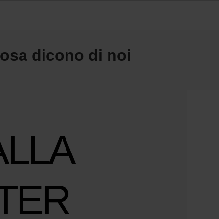
osa dicono di noi
ALLA
TER