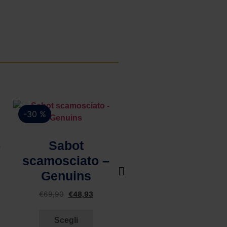
-30 %
-50 %
Vista rapida
–
Sabot
scamosciato –
Genuins
€
69,90
€
48,93
Vista rapida
Scegli
Camicia di