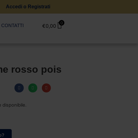
Accedi o Registrati
0
CONTATTI
€
0,00
e rosso pois
 disponibile.
o?