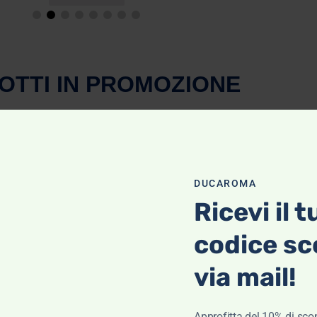
OTTI IN PROMOZIONE
loni da uomo Lenny- 40 Weft
DUCAROMA
€
105,00
€
73,50
Ricevi il t
codice sc
via mail!
Approfitta del 10% di scon