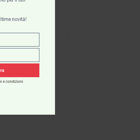
ltime novità!
ora
i e condizioni