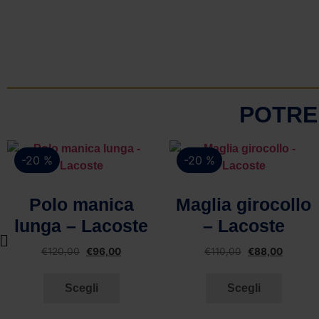
POTRE
-20 %
-20 %
Vista rapida
Vista rapida
Polo manica
Maglia girocollo
lunga – Lacoste
– Lacoste
€
120,00
€
96,00
€
110,00
€
88,00
Scegli
Scegli