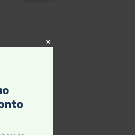
cotone – Alley
Docks 963
€
79,00
€
39,50
Scegli
Close this module
uo
onto
to per il tuo