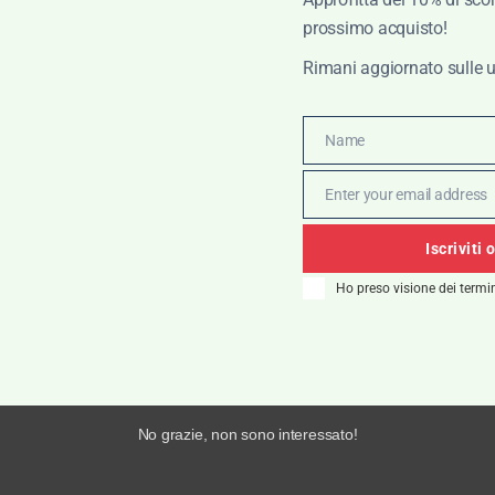
prossimo acquisto!
Rimani aggiornato sulle u
Name
Name
Enter your email address
Email
Iscriviti 
Ho preso visione dei termin
No grazie, non sono interessato!