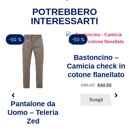
POTREBBERO
INTERESSARTI
-50 %
-50 %
Vista rapida
Bastoncino –
Camicia check in
cotone flanellato
€
89,00
€
44,50
Vista rapida
Scegli
Pantalone da
Uomo – Teleria
Zed